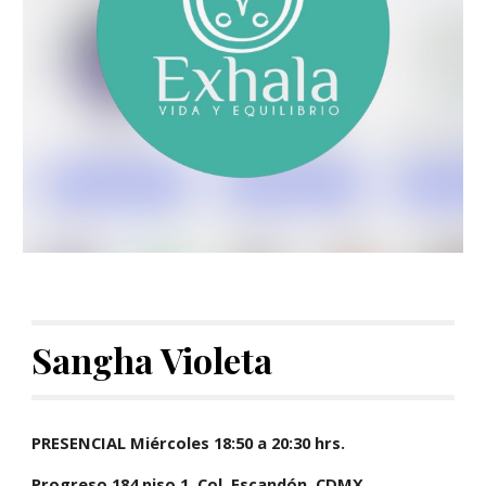
Sangha
Violeta
PRESENCIAL
Miércoles
18
:
5
0 a
20
:
3
0 hrs.
Progreso 184
piso 1,
Col.
Escandón
, CDMX